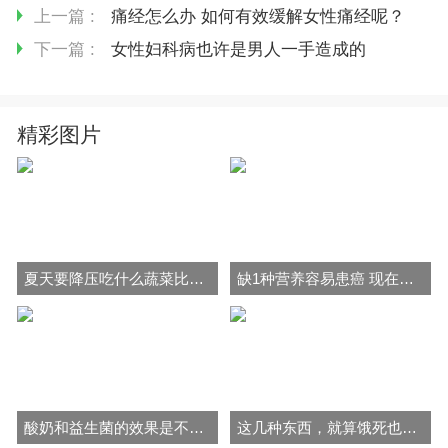
上一篇 :
痛经怎么办 如何有效缓解女性痛经呢？
下一篇 :
女性妇科病也许是男人一手造成的
精彩图片
夏天要降压吃什么蔬菜比较好？
缺1种营养容易患癌 现在开始多维生素C食物
酸奶和益生菌的效果是不是一样? 两者冲突吗？
这几种东西，就算饿死也不能吃！