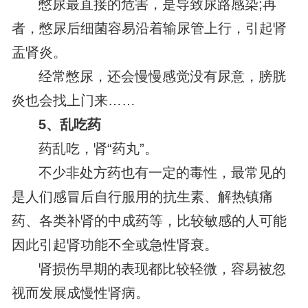
憋尿最直接的危害，是导致尿路感染;再
者，憋尿后细菌容易沿着输尿管上行，引起肾
盂肾炎。
经常憋尿，还会慢慢感觉没有尿意，膀胱
炎也会找上门来……
5、乱吃药
药乱吃，肾“药丸”。
不少非处方药也有一定的毒性，最常见的
是人们感冒后自行服用的抗生素、解热镇痛
药、各类补肾的中成药等，比较敏感的人可能
因此引起肾功能不全或急性肾衰。
肾损伤早期的表现都比较轻微，容易被忽
视而发展成慢性肾病。