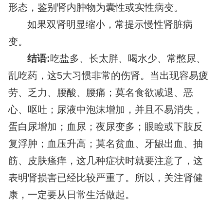
形态，鉴别肾内肿物为囊性或实性病变。
如果双肾明显缩小，常提示慢性肾脏病
变。
结语:
吃盐多、长太胖、喝水少、常憋尿、
乱吃药，这5大习惯非常的伤肾。当出现容易疲
劳、乏力、腰酸、腰痛；莫名食欲减退、恶
心、呕吐；尿液中泡沫增加，并且不易消失，
蛋白尿增加；血尿；夜尿变多；眼睑或下肢反
复浮肿；血压升高；莫名贫血、牙龈出血、抽
筋、皮肤瘙痒，这几种症状时就要注意了，这
表明肾损害已经比较严重了。所以，关注肾健
康，一定要从日常生活做起。