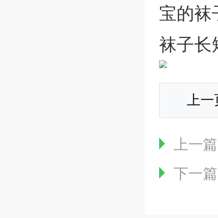
宝的袜
袜子长
上一
上一篇 
下一篇 