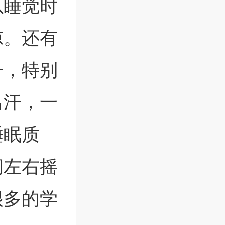
以睡觉时
凉。还有
子，特别
出汗，一
睡眠质
间左右摇
很多的学