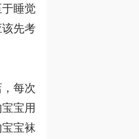
至于睡觉
应该先考
店，每次
的宝宝用
的宝宝袜