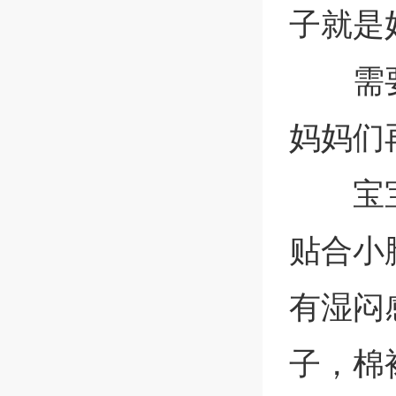
子就是
需
妈妈们
宝
贴合小
有湿闷
子，棉