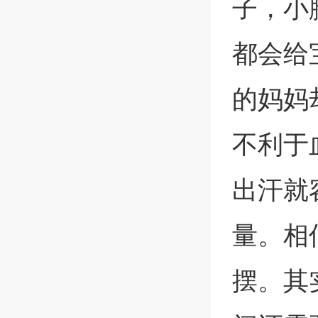
子，小
都会给
的妈妈
不利于
出汗就
量。相
摆。其