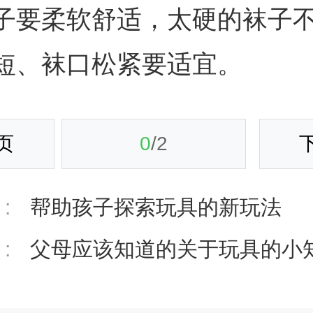
子要柔软舒适，太硬的袜子
短、袜口松紧要适宜。
页
0
/
2
:
帮助孩子探索玩具的新玩法
:
父母应该知道的关于玩具的小