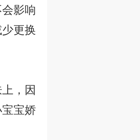
不会影响
减少更换
。
肤上，因
小宝宝娇