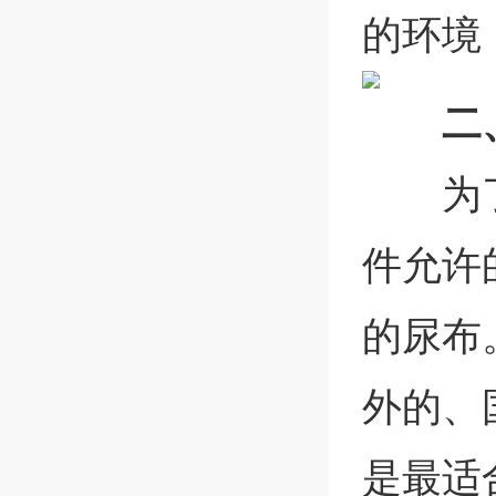
的环境
二
为
件允许
的尿布
外的、
是最适