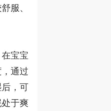
较舒服、
，在宝宝
度，通过
湿后，可
屁处于爽