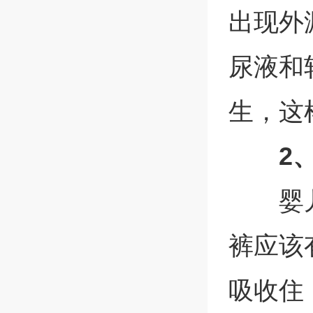
出现外
尿液和
生，这
2
婴
裤应该
吸收住