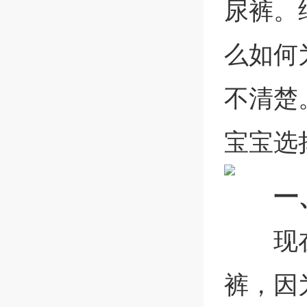
尿裤。
么如何
不清楚
宝宝选
一
现
裤，因