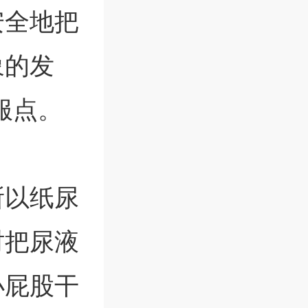
安全地把
象的发
服点。
所以纸尿
时把尿液
小屁股干