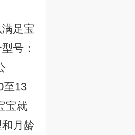
以满足宝
个型号：
公
至13
宝宝就
型和月龄