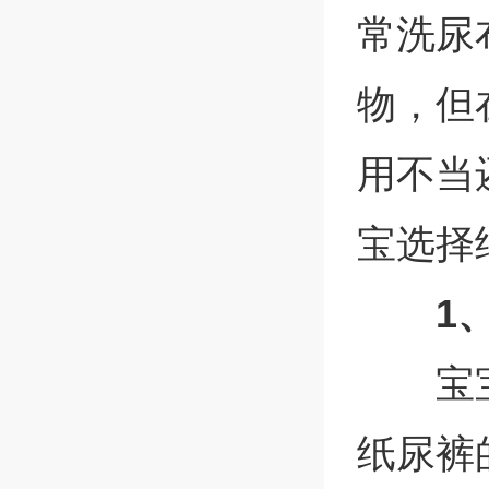
常洗尿
物，但
用不当
宝选择
1
宝
纸尿裤