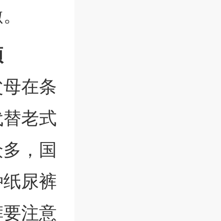
激。
项
父母在条
代替老式
众多，国
种纸尿裤
裤要注意